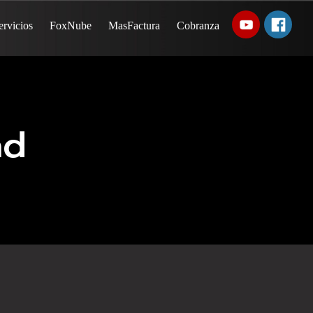
ervicios
FoxNube
MasFactura
Cobranza
ad