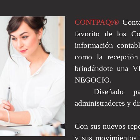
CONTPAQi®
Conta
favorito de los Co
información contabl
como la recepción 
brindándote un
NEGOCIO.
Diseñado para c
administradores y di
Con sus nuevos repor
y sus movimientos